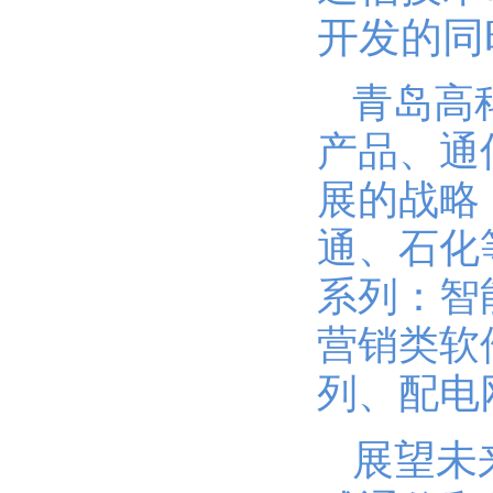
开发的同
青岛高
产品、通
展的战略
通、石化
系列：智
营销类软
列、配电
展望未