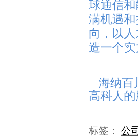
球通信和
满机遇和
向，以人
造一个实
海纳百
高科人的
标签：
公